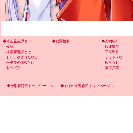
◆神楽花莚譚とは
◆戦闘概要
◆人物紹介
物語
須波御琴
神楽花莚譚とは
武居涼香
もし、穢された後は…
サカトメ様
丹塗矢の儀式とは…
秩父五月
製品概要
藤原貴夜
◆神楽花莚譚トップページへ
◆でぼの巣製作所トップページへ