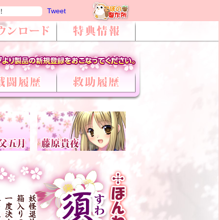
Tweet
！