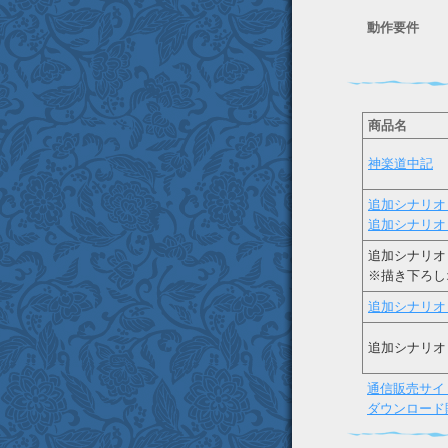
動作要件
商品名
神楽道中記
追加シナリオ v
追加シナリオ v
追加シナリオ vo
※描き下ろし
追加シナリオ vo
追加シナリオ v
通信販売サイ
ダウンロード