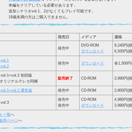
本編をクリアしている必要があります。
追加シナリオvol.1、2がなくてもプレイ可能です。
18歳未満の方はご購入できません。
発売日
メディア
価格
DVD-ROM
9,240円(
発売中
ダウンロード
6,500円
ol.1
発売中
ダウンロード
各1,500円
ol.2
l.1+vol.2 初回版
販売終了
CD-ROM
3,990円(
オリジナルテレカ同梱
l.1+vol.2 通常版
発売中
CD-ROM
2,800円(
発売中
CD-ROM
4,980円(
ol.3
発売中
ダウンロード
3,990円(
ト一覧
へ
販売ページ
へ